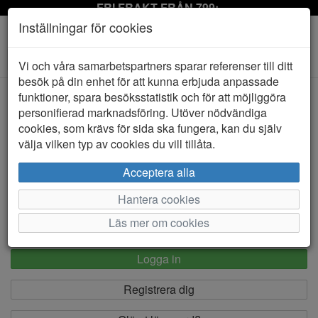
FRI FRAKT FRÅN 799:-
Inställningar för cookies
Toggle
Vi och våra samarbetspartners sparar referenser till ditt
navigation
besök på din enhet för att kunna erbjuda anpassade
funktioner, spara besöksstatistik och för att möjliggöra
Logga in
personifierad marknadsföring. Utöver nödvändiga
cookies, som krävs för sida ska fungera, kan du själv
välja vilken typ av cookies du vill tillåta.
E-postadress *
Acceptera alla
Hantera cookies
Lösenord *
Läs mer om cookies
Logga in
Registrera dig