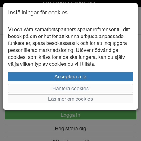
FRI FRAKT FRÅN 799:-
Inställningar för cookies
Toggle
Vi och våra samarbetspartners sparar referenser till ditt
navigation
besök på din enhet för att kunna erbjuda anpassade
funktioner, spara besöksstatistik och för att möjliggöra
Logga in
personifierad marknadsföring. Utöver nödvändiga
cookies, som krävs för sida ska fungera, kan du själv
välja vilken typ av cookies du vill tillåta.
E-postadress *
Acceptera alla
Hantera cookies
Lösenord *
Läs mer om cookies
Logga in
Registrera dig