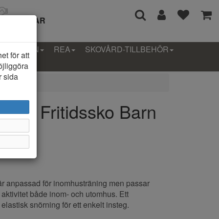
I 14 DAGAR
LLEKTION
REA
SKOVÅRD-TILLBEHÖR
t för att
öjliggöra
r sida
urve Fritidssko Barn
 är anpassad för inomhusträning men passar
sk aktivitet både inom- och utomhus. Ett
elastisk snörning för ett enkelt insteg.