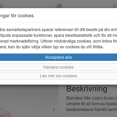
OM 2-5 DAGAR
FRI FRAKT VID KÖP ÖVER
ÖPPET KÖP 
ningar för cookies
799 KR
ER-BARN
KLÄDER-DAM/HERR
OUTLET
PROVKO
åra samarbetspartners sparar referenser till ditt besök på din enhe
bjuda anpassade funktioner, spara besöksstatistik och för att m
ierad marknadsföring. Utöver nödvändiga cookies, som krävs fö
ra, kan du själv välja vilken typ av cookies du vill tillåta.
Lejon Zen C
Acceptera alla
Hantera cookies
Varumärke: Lejon
Läs mer om cookies
Artikelnummer: 2510545
Beskrivning
Barnskor från Lejon.Sulan
utmärkt till all form av fysi
kardborreband framtill samt 