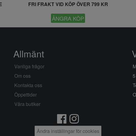
E
FRI FRAKT VID KÖP ÖVER 799 KR
ÅNGRA KÖP
Allmänt
Vanliga frågor
M
Om oss
5
Kontakta oss
T
Öppettider
O
Våra butiker
Ändra inställingar för cookies