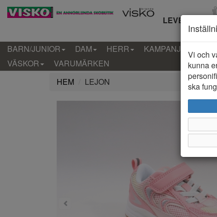
LEVERANS IN
Inställ
BARN/JUNIOR
DAM
HERR
KAMPANJ
KLÄD
Vi och v
VÄSKOR
VARUMÄRKEN
kunna er
personif
HEM
LEJON
ska funge