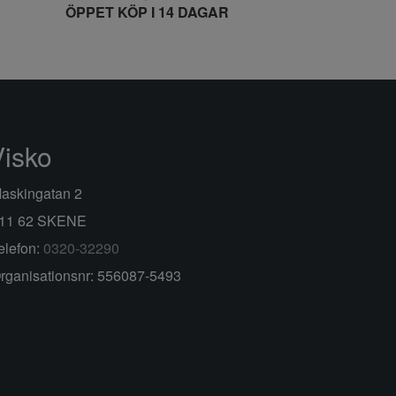
ÖPPET KÖP I 14 DAGAR
Visko
askingatan 2
11 62 SKENE
elefon:
0320-32290
rganisationsnr: 556087-5493