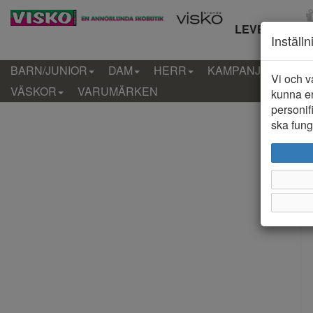
LEVERANS IN
Inställ
BARN/JUNIOR
DAM
HERR
KAMPANJ
KLÄD
Vi och v
VÄSKOR
VARUMÄRKEN
kunna er
personif
ska funge