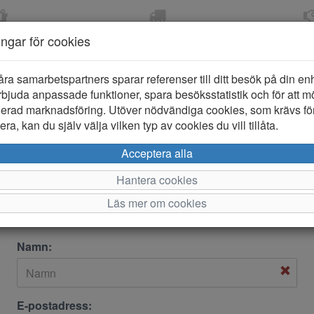
OM 2-5 DAGAR
FRI FRAKT VID KÖP ÖVER
ÖPPET KÖP 
ningar för cookies
799 KR
ER-BARN
KLÄDER-DAM/HERR
OUTLET
PROVKO
åra samarbetspartners sparar referenser till ditt besök på din enhe
bjuda anpassade funktioner, spara besöksstatistik och för att m
ierad marknadsföring. Utöver nödvändiga cookies, som krävs fö
ra, kan du själv välja vilken typ av cookies du vill tillåta.
Acceptera alla
Hantera cookies
Kontakta oss
Läs mer om cookies
Namn:
E-postadress: