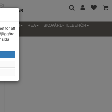
I 14 DAGAR
LLEKTION
REA
SKOVÅRD-TILLBEHÖR
t för att
öjliggöra
r sida