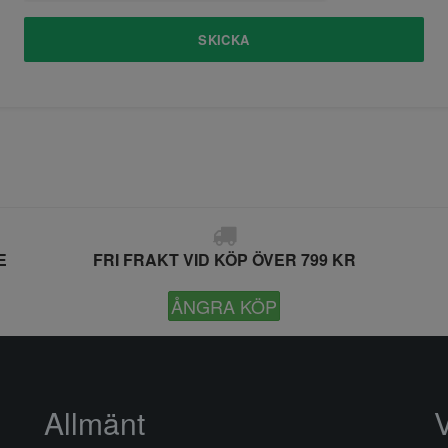
SKICKA
E
FRI FRAKT VID KÖP ÖVER 799 KR
ÅNGRA KÖP
Allmänt