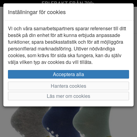
FRI FRAKT FRÅN 799:-
Inställningar för cookies
Toggle
Vi och våra samarbetspartners sparar referenser till ditt
navigation
besök på din enhet för att kunna erbjuda anpassade
funktioner, spara besöksstatistik och för att möjliggöra
personifierad marknadsföring. Utöver nödvändiga
HEM
WALKING
cookies, som krävs för sida ska fungera, kan du själv
välja vilken typ av cookies du vill tillåta.
Acceptera alla
Hantera cookies
Läs mer om cookies