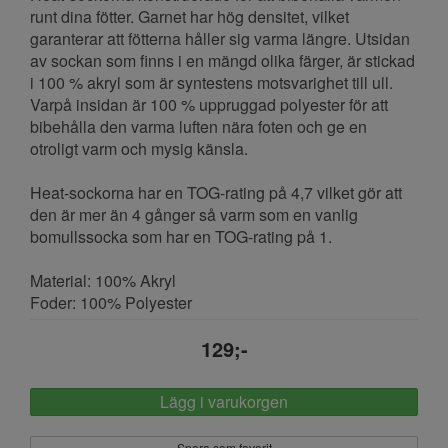
runt dina fötter. Garnet har hög densitet, vilket
garanterar att fötterna håller sig varma längre. Utsidan
av sockan som finns i en mängd olika färger, är stickad
i 100 % akryl som är syntestens motsvarighet till ull.
Varpå insidan är 100 % uppruggad polyester för att
bibehålla den varma luften nära foten och ge en
otroligt varm och mysig känsla.
Heat-sockorna har en TOG-rating på 4,7 vilket gör att
den är mer än 4 gånger så varm som en vanlig
bomullssocka som har en TOG-rating på 1.
Material: 100% Akryl
Foder: 100% Polyester
129;-
Lägg i varukorgen
Spara som favorit