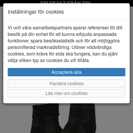
FRI FRAKT FRÅN 799:-
Inställningar för cookies
Toggle
Vi och våra samarbetspartners sparar referenser till ditt
navigation
besök på din enhet för att kunna erbjuda anpassade
funktioner, spara besöksstatistik och för att möjliggöra
personifierad marknadsföring. Utöver nödvändiga
HEM
AVIGNON
cookies, som krävs för sida ska fungera, kan du själv
välja vilken typ av cookies du vill tillåta.
Acceptera alla
Hantera cookies
Läs mer om cookies