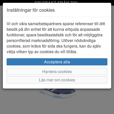
FRI FRAKT FRÅN 799:-
Inställningar för cookies
Toggle
Vi och våra samarbetspartners sparar referenser till ditt
navigation
besök på din enhet för att kunna erbjuda anpassade
funktioner, spara besöksstatistik och för att möjliggöra
personifierad marknadsföring. Utöver nödvändiga
HEM
ADIDAS
cookies, som krävs för sida ska fungera, kan du själv
välja vilken typ av cookies du vill tillåta.
Acceptera alla
Hantera cookies
Läs mer om cookies