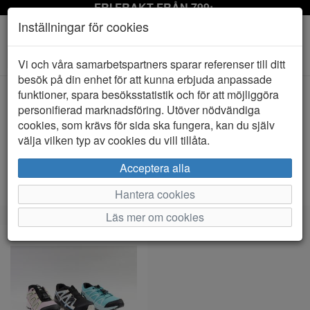
FRI FRAKT FRÅN 799:-
Inställningar för cookies
Toggle
Vi och våra samarbetspartners sparar referenser till ditt
navigation
besök på din enhet för att kunna erbjuda anpassade
funktioner, spara besöksstatistik och för att möjliggöra
personifierad marknadsföring. Utöver nödvändiga
Visa filter
cookies, som krävs för sida ska fungera, kan du själv
Provkollektion - Barn/junior (1 artiklar)
välja vilken typ av cookies du vill tillåta.
Sortera efter:
Acceptera alla
Hantera cookies
Läs mer om cookies