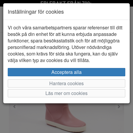
FRI FRAKT FRÅN 799:-
Inställningar för cookies
Toggle
Vi och våra samarbetspartners sparar referenser till ditt
navigation
besök på din enhet för att kunna erbjuda anpassade
funktioner, spara besöksstatistik och för att möjliggöra
personifierad marknadsföring. Utöver nödvändiga
HEM
KAVAT
cookies, som krävs för sida ska fungera, kan du själv
välja vilken typ av cookies du vill tillåta.
Acceptera alla
Hantera cookies
Läs mer om cookies