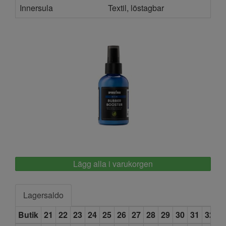
Innersula
Textil, löstagbar
Springyard
Lägg alla i varukorgen
Lagersaldo
Butik
21
22
23
24
25
26
27
28
29
30
31
32
3