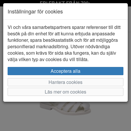
FRI FRAKT FRÅN 799:-
Inställningar för cookies
Toggle
Vi och våra samarbetspartners sparar referenser till ditt
navigation
besök på din enhet för att kunna erbjuda anpassade
funktioner, spara besöksstatistik och för att möjliggöra
personifierad marknadsföring. Utöver nödvändiga
HEM
KAVAT
cookies, som krävs för sida ska fungera, kan du själv
välja vilken typ av cookies du vill tillåta.
Acceptera alla
Hantera cookies
Läs mer om cookies