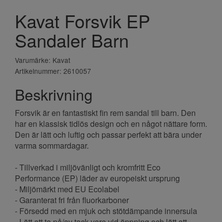
Kavat Forsvik EP
Sandaler Barn
Varumärke: Kavat
Artikelnummer: 2610057
Beskrivning
Forsvik är en fantastiskt fin rem sandal till barn. Den
har en klassisk tidlös design och en något nättare form.
Den är lätt och luftig och passar perfekt att bära under
varma sommardagar.
- Tillverkad i miljövänligt och kromfritt Eco
Performance (EP) läder av europeiskt ursprung
- Miljömärkt med EU Ecolabel
- Garanterat fri från fluorkarboner
- Försedd med en mjuk och stötdämpande innersula
- Lätt att ta på/av tack vare vid öppning och lätt att