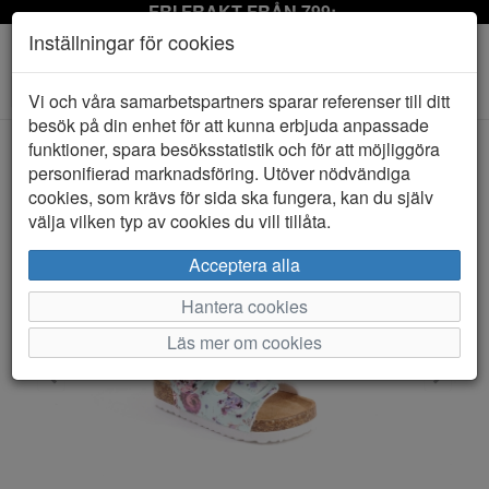
FRI FRAKT FRÅN 799:-
Inställningar för cookies
Toggle
Vi och våra samarbetspartners sparar referenser till ditt
navigation
besök på din enhet för att kunna erbjuda anpassade
funktioner, spara besöksstatistik och för att möjliggöra
personifierad marknadsföring. Utöver nödvändiga
HEM
LINEAR
cookies, som krävs för sida ska fungera, kan du själv
välja vilken typ av cookies du vill tillåta.
Acceptera alla
Hantera cookies
Läs mer om cookies