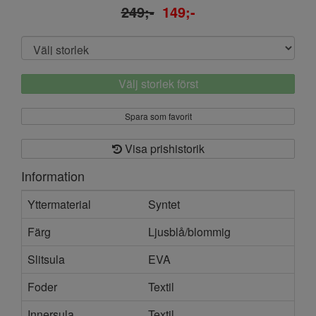
249;-
149;-
Välj storlek först
Spara som favorit
Visa prishistorik
Information
Yttermaterial
Syntet
Färg
Ljusblå/blommig
Slitsula
EVA
Foder
Textil
Innersula
Textil