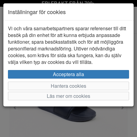
FRI FRAKT FRÅN 799:-
Inställningar för cookies
Toggle
Vi och våra samarbetspartners sparar referenser till ditt
navigation
besök på din enhet för att kunna erbjuda anpassade
funktioner, spara besöksstatistik och för att möjliggöra
personifierad marknadsföring. Utöver nödvändiga
HEM
MARINE
cookies, som krävs för sida ska fungera, kan du själv
välja vilken typ av cookies du vill tillåta.
Acceptera alla
Hantera cookies
Läs mer om cookies