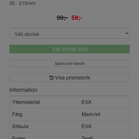
35 - 215mm
99;-
59;-
Välj storlek först
Spara som favorit
Visa prishistorik
Information
Yttermaterial
EVA
Färg
Marin/vit
Slitsula
EVA
Foder
Textil