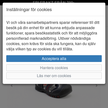
FRI FRAKT FRÅN 799:-
Inställningar för cookies
Toggle
Vi och våra samarbetspartners sparar referenser till ditt
navigation
besök på din enhet för att kunna erbjuda anpassade
funktioner, spara besöksstatistik och för att möjliggöra
personifierad marknadsföring. Utöver nödvändiga
HEM
PAX
cookies, som krävs för sida ska fungera, kan du själv
välja vilken typ av cookies du vill tillåta.
Acceptera alla
Hantera cookies
Läs mer om cookies