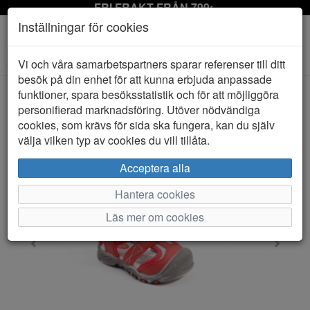
FRI FRAKT FRÅN 799:-
Inställningar för cookies
Toggle
Vi och våra samarbetspartners sparar referenser till ditt
navigation
besök på din enhet för att kunna erbjuda anpassade
funktioner, spara besöksstatistik och för att möjliggöra
personifierad marknadsföring. Utöver nödvändiga
HEM
PAX
cookies, som krävs för sida ska fungera, kan du själv
välja vilken typ av cookies du vill tillåta.
Acceptera alla
Hantera cookies
Läs mer om cookies