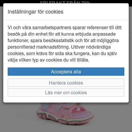
FRI FRAKT FRÅN 799:-
Inställningar för cookies
Toggle
Vi och våra samarbetspartners sparar referenser till ditt
navigation
besök på din enhet för att kunna erbjuda anpassade
funktioner, spara besöksstatistik och för att möjliggöra
personifierad marknadsföring. Utöver nödvändiga
HEM
PAX
cookies, som krävs för sida ska fungera, kan du själv
välja vilken typ av cookies du vill tillåta.
Acceptera alla
Hantera cookies
Läs mer om cookies