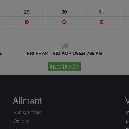
29
30
31
E
FRI FRAKT VID KÖP ÖVER 799 KR
ÅNGRA KÖP
Allmänt
Vanliga frågor
M
Om oss
5