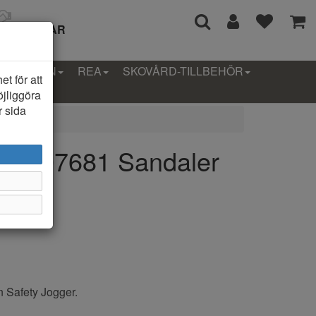
I 14 DAGAR
LLEKTION
REA
SKOVÅRD-TILLBEHÖR
t för att
öjliggöra
r sida
er 607681 Sandaler
n Safety Jogger.