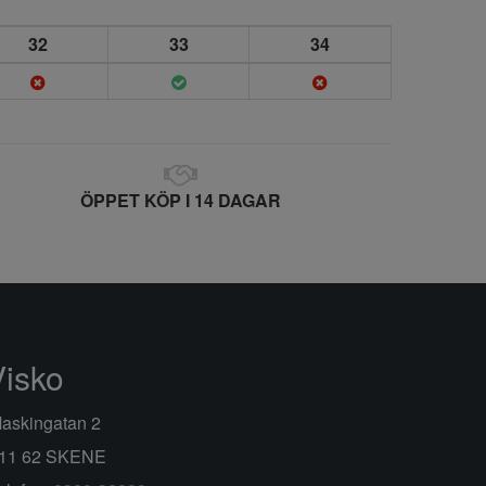
32
33
34
ÖPPET KÖP I 14 DAGAR
Visko
askingatan 2
11 62 SKENE