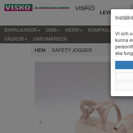
LEVERANS IN
Inställ
BARN/JUNIOR
DAM
HERR
KAMPANJ
KLÄD
Vi och v
VÄSKOR
VARUMÄRKEN
kunna er
personif
HEM
SAFETY JOGGER
ska funge