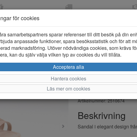
OM 2-5 DAGAR
FRI FRAKT VID KÖP ÖVER
ÖPPET KÖP 
ningar för cookies
799 KR
ER-BARN
KLÄDER-DAM/HERR
OUTLET
PROVKO
åra samarbetspartners sparar referenser till ditt besök på din enhe
bjuda anpassade funktioner, spara besöksstatistik och för att m
ierad marknadsföring. Utöver nödvändiga cookies, som krävs fö
ra, kan du själv välja vilken typ av cookies du vill tillåta.
Safety Jogg
Acceptera alla
Barn
Hantera cookies
Läs mer om cookies
Varumärke: Safety Jogger
Artikelnummer: 2510674
Beskrivning
Sandal i elegant design frå