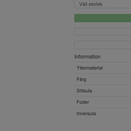
Information
Yttermaterial
Färg
Slitsula
Foder
Innersula