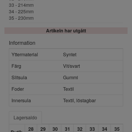
33 - 214mm
34 - 225mm
35 - 230mm
Artikeln har utgått
Information
Yttermaterial
Syntet
Färg
Vit/svart
Slitsula
Gummi
Foder
Textil
Innersula
Textil, löstagbar
Lagersaldo
28
29
30
31
32
33
34
35