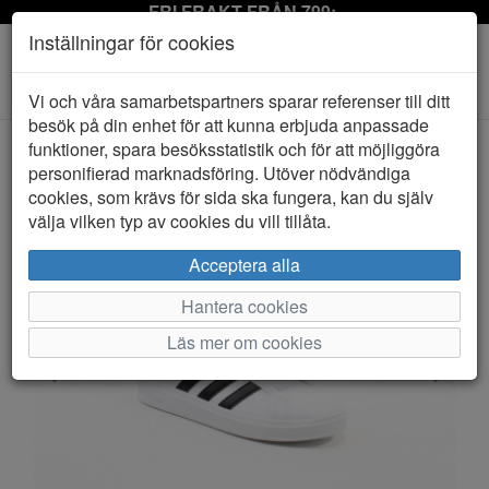
FRI FRAKT FRÅN 799:-
Inställningar för cookies
Toggle
Vi och våra samarbetspartners sparar referenser till ditt
navigation
besök på din enhet för att kunna erbjuda anpassade
funktioner, spara besöksstatistik och för att möjliggöra
personifierad marknadsföring. Utöver nödvändiga
HEM
ADIDAS
cookies, som krävs för sida ska fungera, kan du själv
välja vilken typ av cookies du vill tillåta.
Acceptera alla
Hantera cookies
Läs mer om cookies