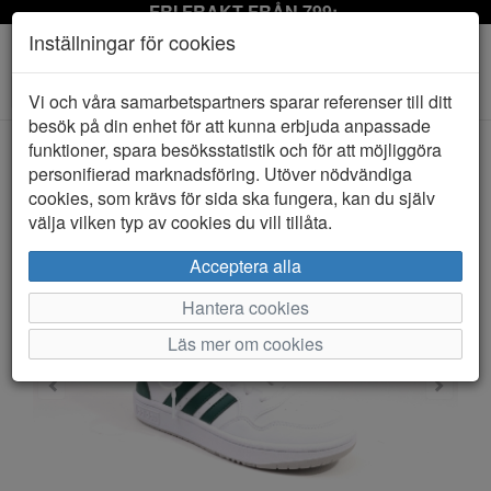
FRI FRAKT FRÅN 799:-
Inställningar för cookies
Toggle
Vi och våra samarbetspartners sparar referenser till ditt
navigation
besök på din enhet för att kunna erbjuda anpassade
funktioner, spara besöksstatistik och för att möjliggöra
personifierad marknadsföring. Utöver nödvändiga
HEM
ADIDAS
cookies, som krävs för sida ska fungera, kan du själv
välja vilken typ av cookies du vill tillåta.
Acceptera alla
Hantera cookies
Läs mer om cookies