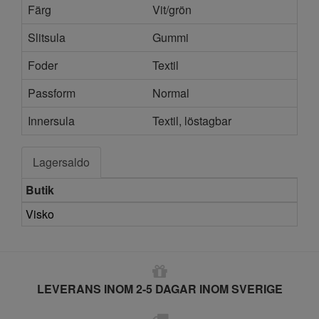
Färg
Vit/grön
Slitsula
Gummi
Foder
Textil
Passform
Normal
Innersula
Textil, löstagbar
Lagersaldo
Butik
Visko
LEVERANS INOM 2-5 DAGAR INOM SVERIGE