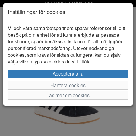
FRI FRAKT FRÅN 799:-
Inställningar för cookies
Toggle
Vi och våra samarbetspartners sparar referenser till ditt
navigation
besök på din enhet för att kunna erbjuda anpassade
funktioner, spara besöksstatistik och för att möjliggöra
personifierad marknadsföring. Utöver nödvändiga
HEM
ADIDAS
cookies, som krävs för sida ska fungera, kan du själv
välja vilken typ av cookies du vill tillåta.
Acceptera alla
Hantera cookies
Läs mer om cookies