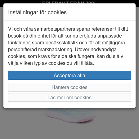
FRI FRAKT FRÅN 799:-
Inställningar för cookies
Toggle
Vi och våra samarbetspartners sparar referenser till ditt
navigation
besök på din enhet för att kunna erbjuda anpassade
funktioner, spara besöksstatistik och för att möjliggöra
personifierad marknadsföring. Utöver nödvändiga
HEM
ADIDAS
cookies, som krävs för sida ska fungera, kan du själv
välja vilken typ av cookies du vill tillåta.
Acceptera alla
Hantera cookies
Läs mer om cookies