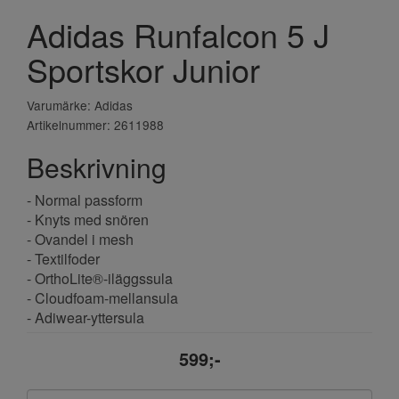
Adidas Runfalcon 5 J
Sportskor Junior
Varumärke: Adidas
Artikelnummer: 2611988
Beskrivning
- Normal passform
- Knyts med snören
- Ovandel i mesh
- Textilfoder
- OrthoLite®-iläggssula
- Cloudfoam-mellansula
- Adiwear-yttersula
599;-