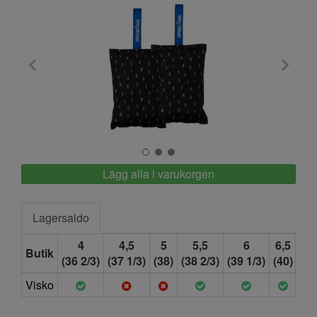
Springyard
Lägg alla i varukorgen
Lagersaldo
4
4,5
5
5,5
6
6,5
Butik
(36 2/3)
(37 1/3)
(38)
(38 2/3)
(39 1/3)
(40)
Visko