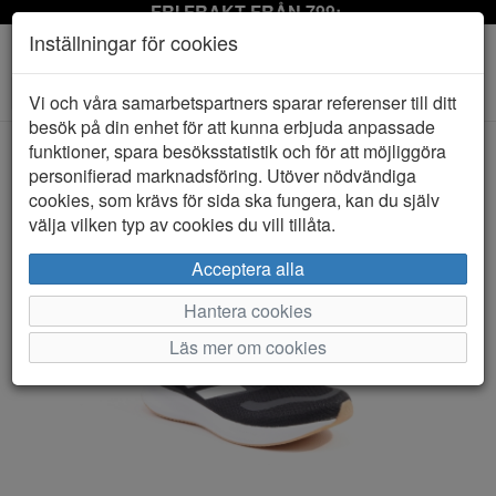
FRI FRAKT FRÅN 799:-
Inställningar för cookies
Toggle
Vi och våra samarbetspartners sparar referenser till ditt
navigation
besök på din enhet för att kunna erbjuda anpassade
funktioner, spara besöksstatistik och för att möjliggöra
personifierad marknadsföring. Utöver nödvändiga
HEM
ADIDAS
cookies, som krävs för sida ska fungera, kan du själv
välja vilken typ av cookies du vill tillåta.
Acceptera alla
Hantera cookies
Läs mer om cookies