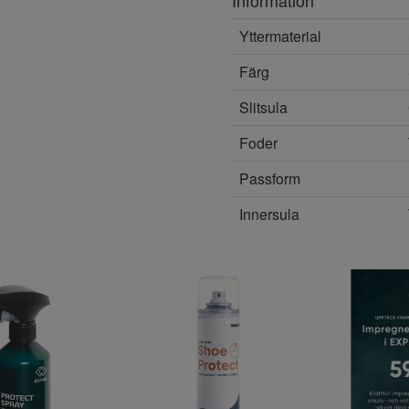
Information
Yttermaterial
Färg
Slitsula
Foder
Passform
Innersula