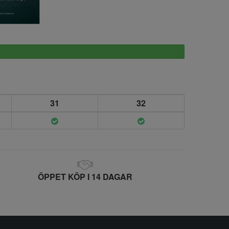
xpro
31
32
ÖPPET KÖP I 14 DAGAR