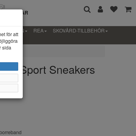
I 14 DAGAR
LLEKTION
REA
SKOVÅRD-TILLBEHÖR
t för att
öjliggöra
r sida
aur Sport Sneakers
dborreband