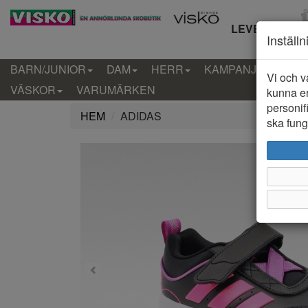
LEVERANS IN
Inställ
BARN/JUNIOR
DAM
HERR
KAMPANJ
KLÄD
Vi och v
VÄSKOR
VARUMÄRKEN
kunna er
personif
HEM
ADIDAS
ska funge