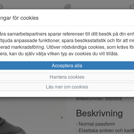
OM 2-5 DAGAR
FRI FRAKT VID KÖP ÖVER
ÖPPET KÖP 
ningar för cookies
799 KR
ER-BARN
KLÄDER-DAM/HERR
OUTLET
PROVKO
åra samarbetspartners sparar referenser till ditt besök på din enhe
bjuda anpassade funktioner, spara besöksstatistik och för att m
ierad marknadsföring. Utöver nödvändiga cookies, som krävs fö
ra, kan du själv välja vilken typ av cookies du vill tillåta.
Adidas Tens
Acceptera alla
Barn
Hantera cookies
Läs mer om cookies
Varumärke: Adidas
Artikelnummer: 2620206
Beskrivning
- Normal passform
- Elastiska snören och kar