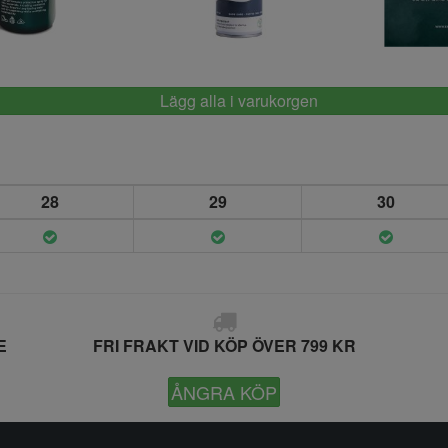
Expro
Springyard
E
Lägg alla i varukorgen
28
29
30
E
FRI FRAKT VID KÖP ÖVER 799 KR
ÅNGRA KÖP