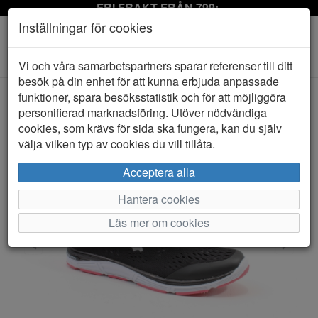
FRI FRAKT FRÅN 799:-
Inställningar för cookies
Toggle
Vi och våra samarbetspartners sparar referenser till ditt
navigation
besök på din enhet för att kunna erbjuda anpassade
funktioner, spara besöksstatistik och för att möjliggöra
personifierad marknadsföring. Utöver nödvändiga
HEM
BAGHEERA
cookies, som krävs för sida ska fungera, kan du själv
välja vilken typ av cookies du vill tillåta.
Acceptera alla
Hantera cookies
Läs mer om cookies