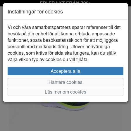
FRI FRAKT FRÅN 799:-
Inställningar för cookies
Toggle
Vi och våra samarbetspartners sparar referenser till ditt
navigation
besök på din enhet för att kunna erbjuda anpassade
funktioner, spara besöksstatistik och för att möjliggöra
personifierad marknadsföring. Utöver nödvändiga
HEM
D.T NEW YORK
cookies, som krävs för sida ska fungera, kan du själv
välja vilken typ av cookies du vill tillåta.
Acceptera alla
Hantera cookies
Läs mer om cookies