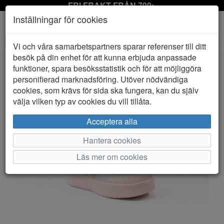
FRI FRAKT FRÅN 799:-
Inställningar för cookies
Toggle
Vi och våra samarbetspartners sparar referenser till ditt
navigation
besök på din enhet för att kunna erbjuda anpassade
funktioner, spara besöksstatistik och för att möjliggöra
personifierad marknadsföring. Utöver nödvändiga
HEM
DUFFY
cookies, som krävs för sida ska fungera, kan du själv
välja vilken typ av cookies du vill tillåta.
Acceptera alla
Hantera cookies
Läs mer om cookies