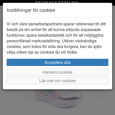
FRI FRAKT FRÅN 799:-
Inställningar för cookies
Toggle
Vi och våra samarbetspartners sparar referenser till ditt
navigation
besök på din enhet för att kunna erbjuda anpassade
funktioner, spara besöksstatistik och för att möjliggöra
personifierad marknadsföring. Utöver nödvändiga
HEM
LEAF
cookies, som krävs för sida ska fungera, kan du själv
välja vilken typ av cookies du vill tillåta.
Acceptera alla
Hantera cookies
Läs mer om cookies