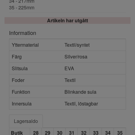
34 - 217mm
35 - 225mm
Artikeln har utgått
Information
Yttermaterial
Textil/syntet
Färg
Silver/rosa
Slitsula
EVA
Foder
Textil
Funktion
Blinkande sula
Innersula
Textil, löstagbar
Lagersaldo
Butik
28
29
30
31
32
33
34
35