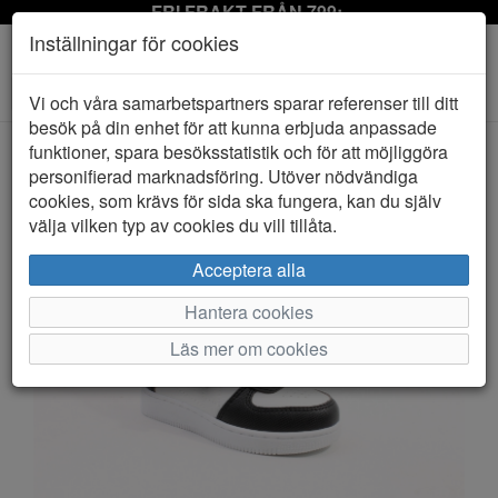
FRI FRAKT FRÅN 799:-
Inställningar för cookies
Toggle
Vi och våra samarbetspartners sparar referenser till ditt
navigation
besök på din enhet för att kunna erbjuda anpassade
funktioner, spara besöksstatistik och för att möjliggöra
personifierad marknadsföring. Utöver nödvändiga
HEM
LEJON
cookies, som krävs för sida ska fungera, kan du själv
välja vilken typ av cookies du vill tillåta.
Acceptera alla
Hantera cookies
Läs mer om cookies