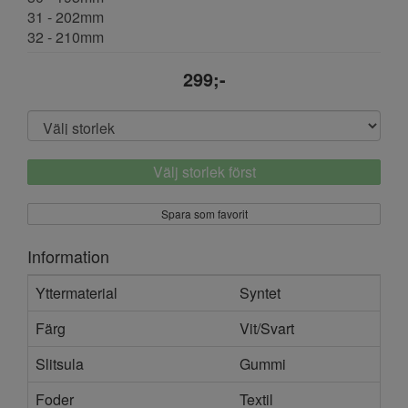
31 - 202mm
32 - 210mm
299;-
Välj storlek först
Spara som favorit
Information
Yttermaterial
Syntet
Färg
Vit/Svart
Slitsula
Gummi
Foder
Textil