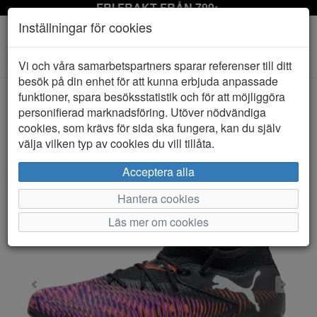
FRI FRAKT FRÅN 799:-
Inställningar för cookies
Toggle
Vi och våra samarbetspartners sparar referenser till ditt
navigation
besök på din enhet för att kunna erbjuda anpassade
funktioner, spara besöksstatistik och för att möjliggöra
personifierad marknadsföring. Utöver nödvändiga
HEM
PUMA
cookies, som krävs för sida ska fungera, kan du själv
välja vilken typ av cookies du vill tillåta.
Acceptera alla
Hantera cookies
Läs mer om cookies