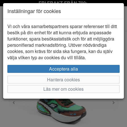
FRI FRAKT FRÅN 799:-
Inställningar för cookies
Toggle
Vi och våra samarbetspartners sparar referenser till ditt
navigation
besök på din enhet för att kunna erbjuda anpassade
funktioner, spara besöksstatistik och för att möjliggöra
personifierad marknadsföring. Utöver nödvändiga
HEM
SKECHERS
cookies, som krävs för sida ska fungera, kan du själv
välja vilken typ av cookies du vill tillåta.
Acceptera alla
Hantera cookies
Läs mer om cookies