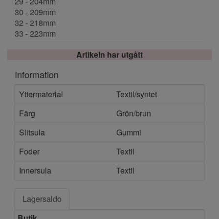
29 - 204mm
30 - 209mm
32 - 218mm
33 - 223mm
Artikeln har utgått
Information
Yttermaterial
Textil/syntet
Färg
Grön/brun
Slitsula
Gummi
Foder
Textil
Innersula
Textil
Lagersaldo
Butik