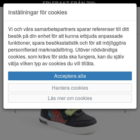
FRI FRAKT FRÅN 799:-
Inställningar för cookies
Toggle
Vi och våra samarbetspartners sparar referenser till ditt
navigation
besök på din enhet för att kunna erbjuda anpassade
funktioner, spara besöksstatistik och för att möjliggöra
personifierad marknadsföring. Utöver nödvändiga
HEM
SPINDELMANNEN
cookies, som krävs för sida ska fungera, kan du själv
välja vilken typ av cookies du vill tillåta.
Acceptera alla
Hantera cookies
Läs mer om cookies