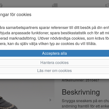
OM 2-5 DAGAR
FRI FRAKT VID KÖP ÖVER
ÖPPET KÖP 
ningar för cookies
799 KR
ER-BARN
KLÄDER-DAM/HERR
OUTLET
PROVKO
åra samarbetspartners sparar referenser till ditt besök på din enhe
bjuda anpassade funktioner, spara besöksstatistik och för att m
ierad marknadsföring. Utöver nödvändiga cookies, som krävs fö
ra, kan du själv välja vilken typ av cookies du vill tillåta.
Zig Zag Fial
Acceptera alla
Sneakers B
Hantera cookies
Läs mer om cookies
Varumärke: Zig Zag
Artikelnummer: 2510467
Beskrivning
Snygga sneakers på en chun
snörning framtill för ett enke