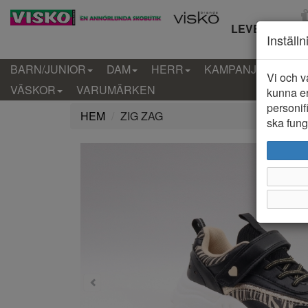
LEVERANS IN
Inställ
BARN/JUNIOR
DAM
HERR
KAMPANJ
KLÄD
Vi och v
VÄSKOR
VARUMÄRKEN
kunna er
personif
HEM
ZIG ZAG
ska funge