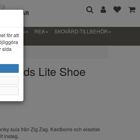
I 14 DAGAR
LLEKTION
REA
SKOVÅRD-TILLBEHÖR
t för att
öjliggöra
r sida
ey Kids Lite Shoe
arn
ky sula från Zig Zag. Kardborre och elastisk
lt insteg.