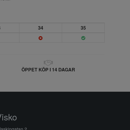
3
34
35
ÖPPET KÖP I 14 DAGAR
Visko
askingatan 2