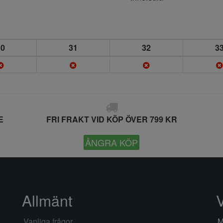
30
31
32
3
E
FRI FRAKT VID KÖP ÖVER 799 KR
ÅNGRA KÖP
Allmänt
Vanliga frågor
M