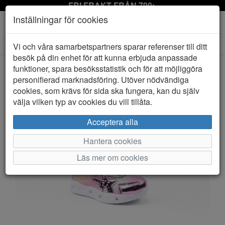
FRI FRAKT FRÅN 799:-
Inställningar för cookies
Toggle
Vi och våra samarbetspartners sparar referenser till ditt
navigation
besök på din enhet för att kunna erbjuda anpassade
funktioner, spara besöksstatistik och för att möjliggöra
personifierad marknadsföring. Utöver nödvändiga
HEM
ZIG ZAG
cookies, som krävs för sida ska fungera, kan du själv
välja vilken typ av cookies du vill tillåta.
Acceptera alla
Hantera cookies
Läs mer om cookies