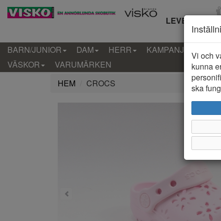
LEVERANS IN
Inställ
BARN/JUNIOR
DAM
HERR
KAMPANJ
KLÄD
Vi och v
VÄSKOR
VARUMÄRKEN
kunna er
personif
HEM
CROCS
ska funge