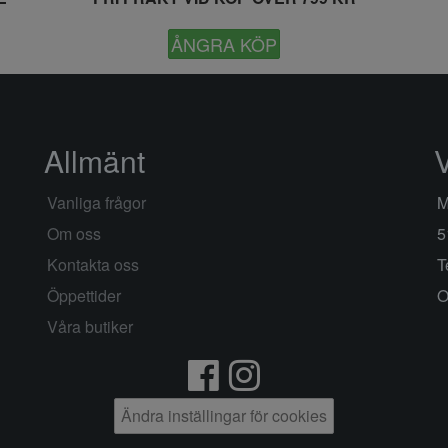
ÅNGRA KÖP
Allmänt
Vanliga frågor
M
Om oss
5
Kontakta oss
T
Öppettider
O
Våra butiker
Ändra inställingar för cookies