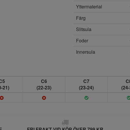
Yttermaterial
Färg
Slitsula
Foder
Innersula
C5
C6
C7
C
0-21)
(22-23)
(23-24)
(24-
E
FRI FRAKT VID KÖP ÖVER 799 KR