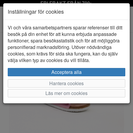
FRI FRAKT FRÅN 799:-
Inställningar för cookies
Toggle
Vi och våra samarbetspartners sparar referenser till ditt
navigation
besök på din enhet för att kunna erbjuda anpassade
funktioner, spara besöksstatistik och för att möjliggöra
personifierad marknadsföring. Utöver nödvändiga
HEM
EVER GREEN
cookies, som krävs för sida ska fungera, kan du själv
välja vilken typ av cookies du vill tillåta.
Acceptera alla
Hantera cookies
Läs mer om cookies