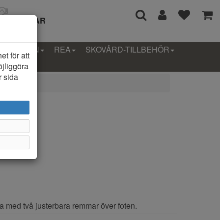
I 14 DAGAR
LLEKTION
REA
SKOVÅRD-TILLBEHÖR
t för att
öjliggöra
r sida
a med två justerbara remmar över foten.