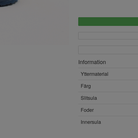
Information
Yttermaterial
Färg
Slitsula
Foder
Innersula