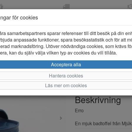
OM 2-5 DAGAR
FRI FRAKT VID KÖP ÖVER
ÖPPET KÖP 
ningar för cookies
799 KR
ER-BARN
KLÄDER-DAM/HERR
OUTLET
PROVKO
åra samarbetspartners sparar referenser till ditt besök på din enhe
bjuda anpassade funktioner, spara besöksstatistik och för att m
ierad marknadsföring. Utöver nödvändiga cookies, som krävs fö
ra, kan du själv välja vilken typ av cookies du vill tillåta.
Mjúka Erro
Acceptera alla
Hantera cookies
Varumärke: Mjuka
Läs mer om cookies
Artikelnummer: KH40127
Beskrivning
Erro
En mjuk badtoffel från Mjúk