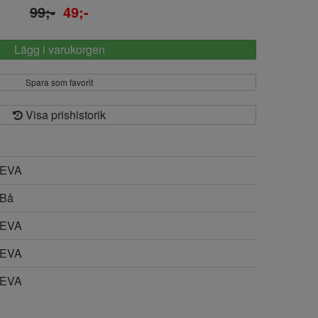
99;-
49;-
Lägg i varukorgen
Spara som favorit
Visa prishistorik
EVA
Bå
EVA
EVA
EVA