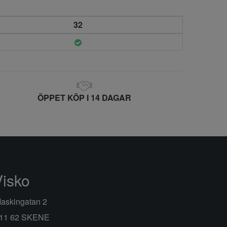
32
ÖPPET KÖP I 14 DAGAR
Visko
askingatan 2
11 62 SKENE