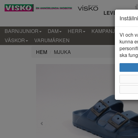
LEVERANS IN
Inställ
BARN/JUNIOR
DAM
HERR
KAMPANJ
KLÄD
Vi och v
VÄSKOR
VARUMÄRKEN
kunna er
personif
HEM
MJUKA
ska funge