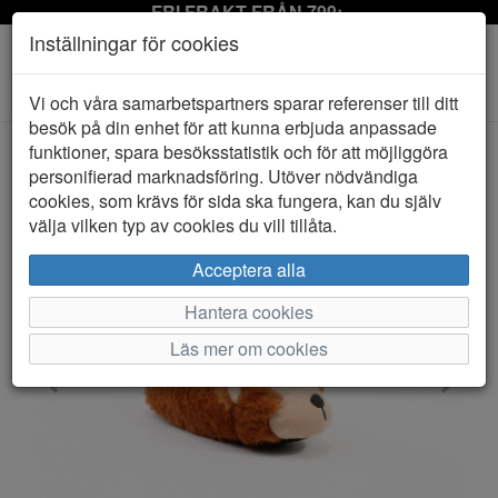
FRI FRAKT FRÅN 799:-
Inställningar för cookies
Toggle
Vi och våra samarbetspartners sparar referenser till ditt
navigation
besök på din enhet för att kunna erbjuda anpassade
funktioner, spara besöksstatistik och för att möjliggöra
personifierad marknadsföring. Utöver nödvändiga
HEM
TOFFLOR
cookies, som krävs för sida ska fungera, kan du själv
välja vilken typ av cookies du vill tillåta.
Acceptera alla
Hantera cookies
Läs mer om cookies