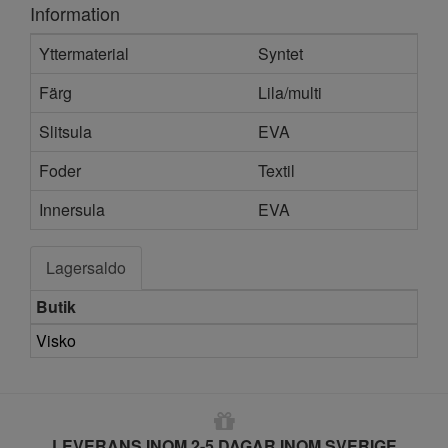
Information
Yttermaterial
Syntet
Färg
Lila/multi
Slitsula
EVA
Foder
Textil
Innersula
EVA
Lagersaldo
Butik
Visko
LEVERANS INOM 2-5 DAGAR INOM SVERIGE