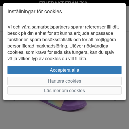
FRI FRAKT FRÅN 799:-
Inställningar för cookies
Toggle
Vi och våra samarbetspartners sparar referenser till ditt
navigation
besök på din enhet för att kunna erbjuda anpassade
funktioner, spara besöksstatistik och för att möjliggöra
personifierad marknadsföring. Utöver nödvändiga
HEM
TOFFLOR
cookies, som krävs för sida ska fungera, kan du själv
välja vilken typ av cookies du vill tillåta.
Acceptera alla
Hantera cookies
Läs mer om cookies