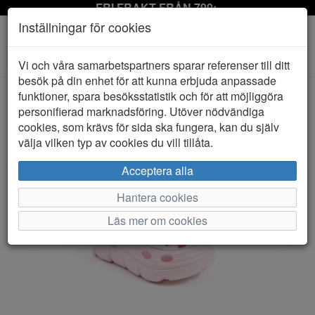
FRI FRAKT FRÅN 799:-
Inställningar för cookies
Toggle
Vi och våra samarbetspartners sparar referenser till ditt
navigation
besök på din enhet för att kunna erbjuda anpassade
funktioner, spara besöksstatistik och för att möjliggöra
personifierad marknadsföring. Utöver nödvändiga
HEM
VINCENT
cookies, som krävs för sida ska fungera, kan du själv
välja vilken typ av cookies du vill tillåta.
Acceptera alla
Hantera cookies
Läs mer om cookies