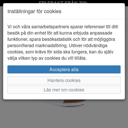
FRI FRAKT FRÅN 799:-
Inställningar för cookies
Toggle
Vi och våra samarbetspartners sparar referenser till ditt
navigation
besök på din enhet för att kunna erbjuda anpassade
funktioner, spara besöksstatistik och för att möjliggöra
personifierad marknadsföring. Utöver nödvändiga
HEM
ZOEY
cookies, som krävs för sida ska fungera, kan du själv
välja vilken typ av cookies du vill tillåta.
Acceptera alla
Hantera cookies
Läs mer om cookies