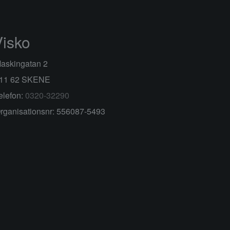
Visko
askingatan 2
11 62 SKENE
elefon:
0320-32290
rganisationsnr: 556087-5493