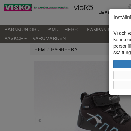
LEVERANS IN
Inställ
BARN/JUNIOR
DAM
HERR
KAMPANJ
KLÄD
Vi och v
VÄSKOR
VARUMÄRKEN
kunna er
personif
HEM
BAGHEERA
ska funge