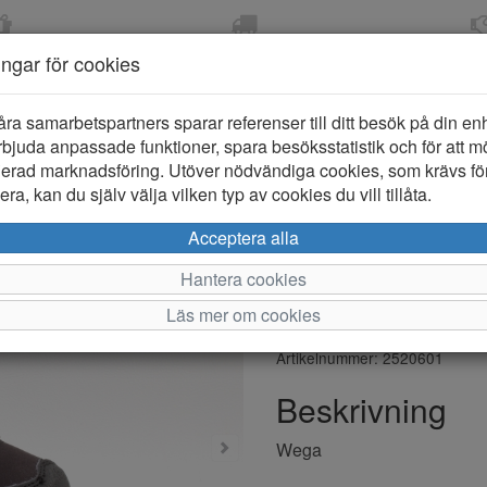
OM 2-5 DAGAR
FRI FRAKT VID KÖP ÖVER
ÖPPET KÖP 
ningar för cookies
799 KR
ER-BARN
KLÄDER-DAM/HERR
OUTLET
PROVKO
åra samarbetspartners sparar referenser till ditt besök på din enhe
bjuda anpassade funktioner, spara besöksstatistik och för att m
ierad marknadsföring. Utöver nödvändiga cookies, som krävs fö
ra, kan du själv välja vilken typ av cookies du vill tillåta.
Bagheera We
Acceptera alla
Höstkänga
Hantera cookies
Läs mer om cookies
Varumärke: Bagheera
Artikelnummer: 2520601
Beskrivning
Wega