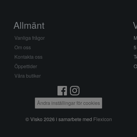
Allmänt
Vanliga frågor
M
Om oss
5
Kontakta oss
T
Öppettider
O
Våra butiker
Ändra inställingar för cookies
© Visko 2026 i samarbete med
Flexicon