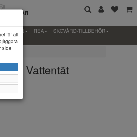
I 14 DAGAR
LLEKTION
REA
SKOVÅRD-TILLBEHÖR
t för att
öjliggöra
r sida
ga, Vattentät