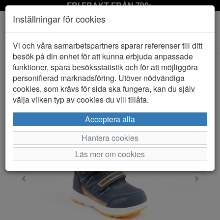
FRI FRAKT FRÅN 799:-
Inställningar för cookies
Toggle
Vi och våra samarbetspartners sparar referenser till ditt
navigation
besök på din enhet för att kunna erbjuda anpassade
funktioner, spara besöksstatistik och för att möjliggöra
personifierad marknadsföring. Utöver nödvändiga
HEM
LEAF
cookies, som krävs för sida ska fungera, kan du själv
välja vilken typ av cookies du vill tillåta.
Acceptera alla
Hantera cookies
Läs mer om cookies