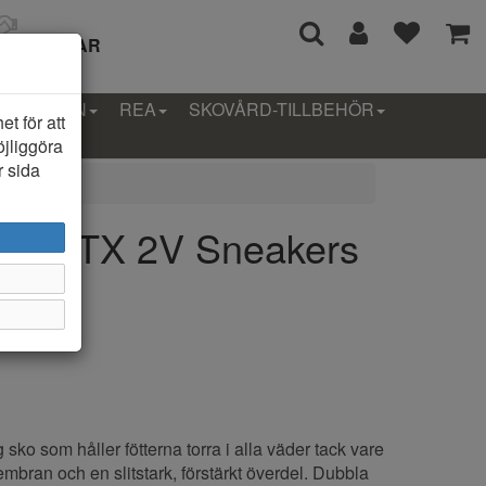
I 14 DAGAR
LLEKTION
REA
SKOVÅRD-TILLBEHÖR
t för att
öjliggöra
r sida
ncy GTX 2V Sneakers
sko som håller fötterna torra i alla väder tack vare
bran och en slitstark, förstärkt överdel. Dubbla