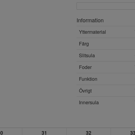
Information
Yttermaterial
Färg
Slitsula
Foder
Funktion
Övrigt
Innersula
30
31
32
3