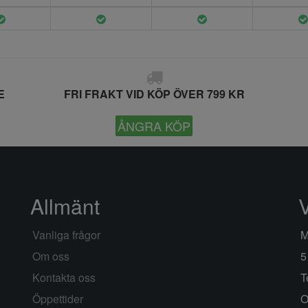
E
FRI FRAKT VID KÖP ÖVER 799 KR
ÅNGRA KÖP
Allmänt
Vanliga frågor
M
Om oss
5
Kontakta oss
T
Öppettider
O