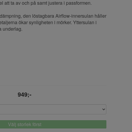
 att ta av och på samt justera i passformen.
ämpning, den löstagbara Airflow-innersulan håller
etaljerna ökar synligheten i mörker. Yttersulan i
a underlag.
949;-
Välj storlek först