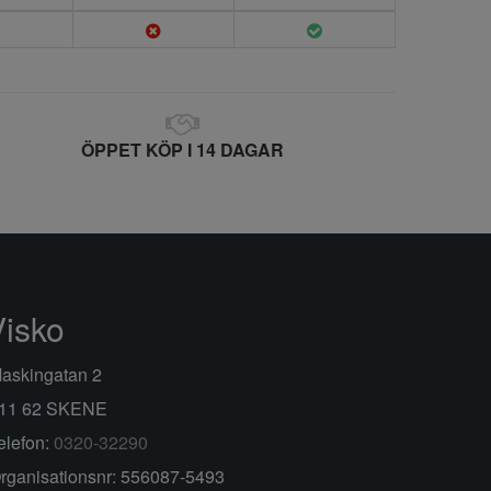
ÖPPET KÖP I 14 DAGAR
Visko
askingatan 2
11 62 SKENE
elefon:
0320-32290
rganisationsnr: 556087-5493