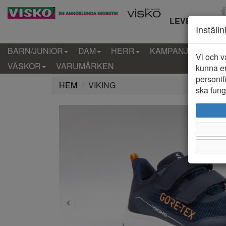
LEVERANS IN
Inställ
BARN/JUNIOR
DAM
HERR
KAMPANJ
KLÄD
Vi och v
VÄSKOR
VARUMÄRKEN
kunna er
personif
HEM
VIKING
ska funge