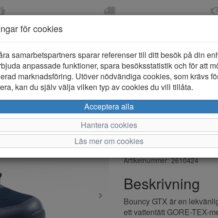
OM 2-5 DAGAR
FRI FRAKT VID KÖP ÖVER
ÖPPET KÖP 
ningar för cookies
799 KR
ER-BARN
KLÄDER-DAM/HERR
OUTLET
PROVKO
åra samarbetspartners sparar referenser till ditt besök på din enhe
bjuda anpassade funktioner, spara besöksstatistik och för att m
ierad marknadsföring. Utöver nödvändiga cookies, som krävs fö
ra, kan du själv välja vilken typ av cookies du vill tillåta.
Viking Bou
Acceptera alla
Barn
Hantera cookies
Läs mer om cookies
Varumärke: Viking
Artikelnummer: 2610424
Beskrivning
Bouncy GTX är en lekvänlig 
ett vattentätt GORE-TEX-mem