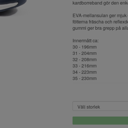
kardborreband gör den enkel
EVA-mellansulan ger mjuk d
fötterna fräscha och reflexd
gummi ger bra grepp på all
Innermått ca:
30 - 196mm
31 - 204mm
32 - 208mm
33 - 216mm
34 - 223mm
35 - 230mm