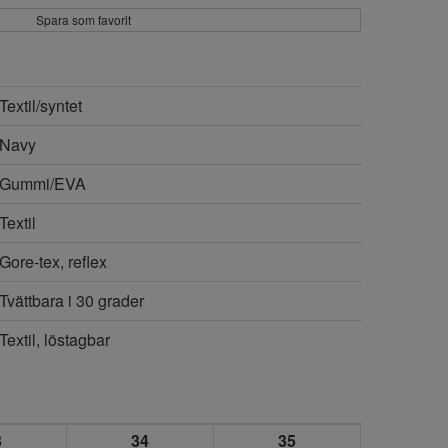
Spara som favorit
Textil/syntet
Navy
Gummi/EVA
Textil
Gore-tex, reflex
Tvättbara i 30 grader
Textil, löstagbar
3
34
35