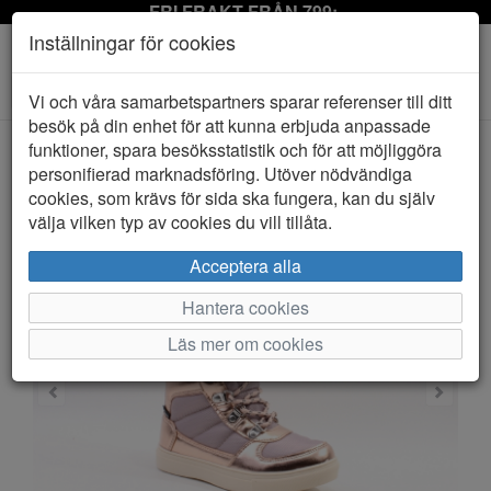
FRI FRAKT FRÅN 799:-
Inställningar för cookies
Toggle
Vi och våra samarbetspartners sparar referenser till ditt
navigation
besök på din enhet för att kunna erbjuda anpassade
funktioner, spara besöksstatistik och för att möjliggöra
personifierad marknadsföring. Utöver nödvändiga
HEM
KOMPIS
cookies, som krävs för sida ska fungera, kan du själv
välja vilken typ av cookies du vill tillåta.
Acceptera alla
Hantera cookies
Läs mer om cookies