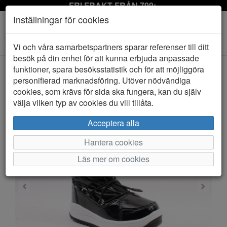
FRI FRAKT FRÅN 799:-
Inställningar för cookies
Toggle
Vi och våra samarbetspartners sparar referenser till ditt
navigation
besök på din enhet för att kunna erbjuda anpassade
funktioner, spara besöksstatistik och för att möjliggöra
personifierad marknadsföring. Utöver nödvändiga
HEM
LEAF
cookies, som krävs för sida ska fungera, kan du själv
välja vilken typ av cookies du vill tillåta.
Acceptera alla
Hantera cookies
Läs mer om cookies