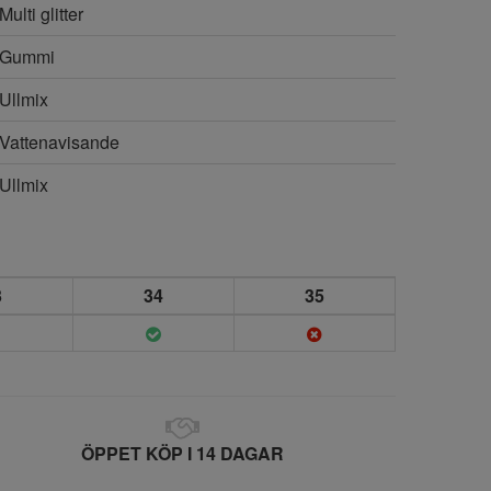
Multi glitter
Gummi
Ullmix
Vattenavisande
Ullmix
3
34
35
ÖPPET KÖP I 14 DAGAR