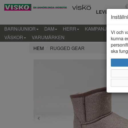
LEVERANS IN
Inställ
BARN/JUNIOR
DAM
HERR
KAMPANJ
KLÄD
Vi och v
VÄSKOR
VARUMÄRKEN
kunna er
personif
HEM
RUGGED GEAR
ska funge