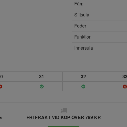
Färg
Slitsula
Foder
Funktion
Innersula
30
31
32
3
E
FRI FRAKT VID KÖP ÖVER 799 KR