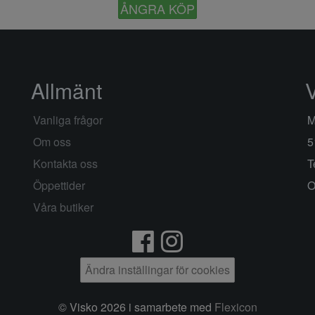
ÅNGRA KÖP
Allmänt
Vanliga frågor
M
Om oss
5
Kontakta oss
T
Öppettider
O
Våra butiker
Ändra inställingar för cookies
© Visko 2026 i samarbete med
Flexicon