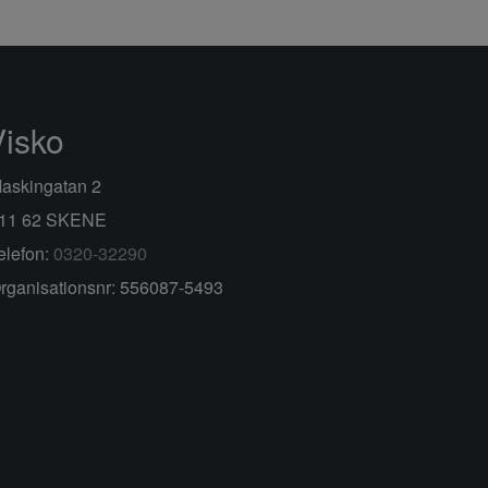
Visko
askingatan 2
11 62 SKENE
elefon:
0320-32290
rganisationsnr: 556087-5493