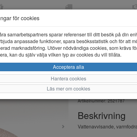
OM 2-5 DAGAR
FRI FRAKT VID KÖP ÖVER
ÖPPET KÖP 
ningar för cookies
799 KR
ER-BARN
KLÄDER-DAM/HERR
OUTLET
PROVKO
åra samarbetspartners sparar referenser till ditt besök på din enhe
bjuda anpassade funktioner, spara besöksstatistik och för att m
ierad marknadsföring. Utöver nödvändiga cookies, som krävs fö
ra, kan du själv välja vilken typ av cookies du vill tillåta.
Rugged Gea
Acceptera alla
Varmfodrad
Hantera cookies
Läs mer om cookies
Varumärke: Rugged Gear
Artikelnummer: 2521787
Beskrivning
Vattenavvisande, varmfodrade