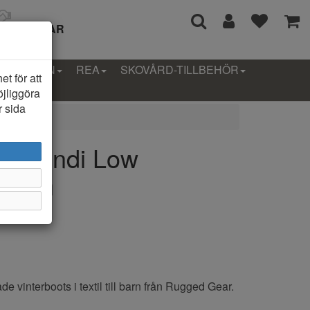
I 14 DAGAR
LLEKTION
REA
SKOVÅRD-TILLBEHÖR
t för att
öjliggöra
r sida
r Bondi Low
 Barn
 vinterboots i textil till barn från Rugged Gear.