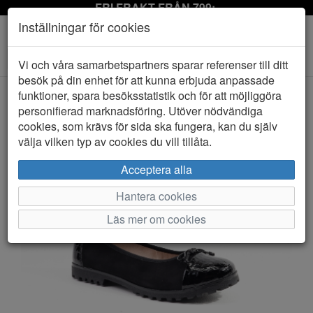
FRI FRAKT FRÅN 799:-
Inställningar för cookies
Toggle
Vi och våra samarbetspartners sparar referenser till ditt
navigation
besök på din enhet för att kunna erbjuda anpassade
funktioner, spara besöksstatistik och för att möjliggöra
personifierad marknadsföring. Utöver nödvändiga
HEM
CAPRICE
cookies, som krävs för sida ska fungera, kan du själv
välja vilken typ av cookies du vill tillåta.
Acceptera alla
Hantera cookies
Läs mer om cookies