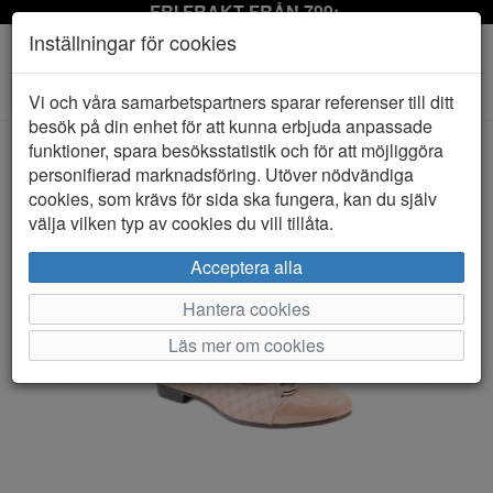
FRI FRAKT FRÅN 799:-
Inställningar för cookies
Toggle
Vi och våra samarbetspartners sparar referenser till ditt
navigation
besök på din enhet för att kunna erbjuda anpassade
funktioner, spara besöksstatistik och för att möjliggöra
personifierad marknadsföring. Utöver nödvändiga
HEM
LIGHTGEL
cookies, som krävs för sida ska fungera, kan du själv
välja vilken typ av cookies du vill tillåta.
Acceptera alla
Hantera cookies
Läs mer om cookies