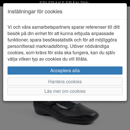
FRI FRAKT FRÅN 799:-
Inställningar för cookies
Toggle
Vi och våra samarbetspartners sparar referenser till ditt
navigation
besök på din enhet för att kunna erbjuda anpassade
funktioner, spara besöksstatistik och för att möjliggöra
personifierad marknadsföring. Utöver nödvändiga
HEM
MARIA
cookies, som krävs för sida ska fungera, kan du själv
välja vilken typ av cookies du vill tillåta.
Acceptera alla
Hantera cookies
Läs mer om cookies