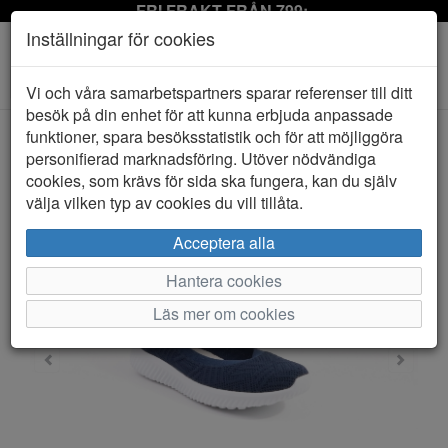
FRI FRAKT FRÅN 799:-
Inställningar för cookies
Toggle
Vi och våra samarbetspartners sparar referenser till ditt
navigation
besök på din enhet för att kunna erbjuda anpassade
funktioner, spara besöksstatistik och för att möjliggöra
personifierad marknadsföring. Utöver nödvändiga
HEM
SOFT COMFORT
cookies, som krävs för sida ska fungera, kan du själv
välja vilken typ av cookies du vill tillåta.
Acceptera alla
Hantera cookies
Läs mer om cookies