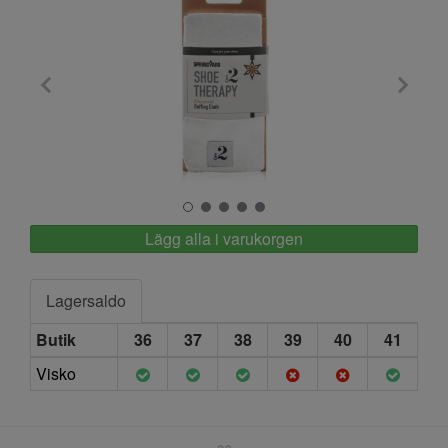
Springyard
Lägg alla i varukorgen
Lagersaldo
Butik
36
37
38
39
40
41
Visko