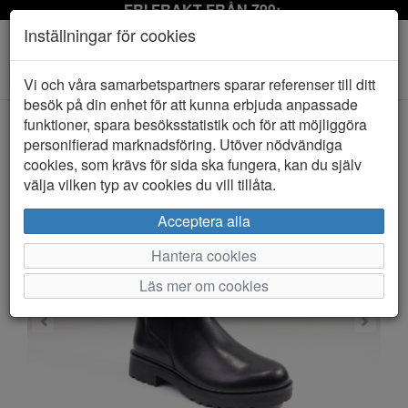
FRI FRAKT FRÅN 799:-
Inställningar för cookies
Toggle
Vi och våra samarbetspartners sparar referenser till ditt
navigation
besök på din enhet för att kunna erbjuda anpassade
funktioner, spara besöksstatistik och för att möjliggöra
personifierad marknadsföring. Utöver nödvändiga
HEM
CAPRICE
cookies, som krävs för sida ska fungera, kan du själv
välja vilken typ av cookies du vill tillåta.
Acceptera alla
Hantera cookies
Läs mer om cookies